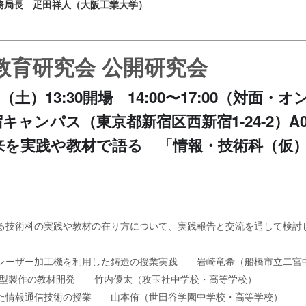
務局長 疋田祥人（大阪工業大学）
術教育研究会 公開研究会
日（土）13:30開場 14:00〜17:00（対面
ャンパス（東京都新宿区西新宿1-24-2）A0
来を実践や教材で語る 「情報・技術科（仮
る技術科の実践や教材の在り方について、実践報告と交流を通して検討
レーザー加工機を利用した鋳造の授業実践 岩崎竜希（船橋市立二宮
の教材開発 竹内優太（攻玉社中学校・高等学校）
信技術の授業 山本侑（世田谷学園中学校・高等学校）